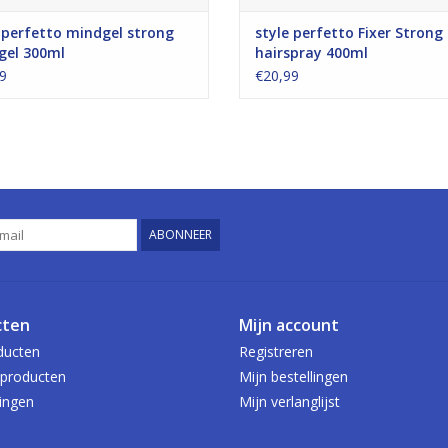
 perfetto mindgel strong
style perfetto Fixer Strong
gel 300ml
hairspray 400ml
9
€20,99
ABONNEER
cten
Mijn account
ducten
Registreren
producten
Mijn bestellingen
ingen
Mijn verlanglijst