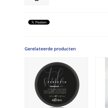
Gerelateerde producten
fiber wax voor modelleren en vormgeven.
sterke fixatie.
TO
TOEVOEGEN AAN WINKELWAGEN