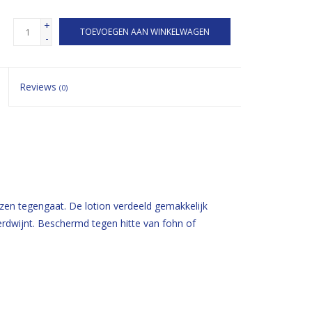
+
TOEVOEGEN AAN WINKELWAGEN
-
Reviews
(0)
en tegengaat. De lotion verdeeld gemakkelijk
verdwijnt. Beschermd tegen hitte van fohn of
.