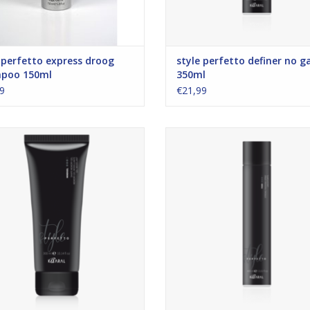
 perfetto express droog
style perfetto definer no g
poo 150ml
350ml
9
€21,99
 hold gel voor sculpten en shapen.
Een stevige haarlak met vochtw
werking.
EVOEGEN AAN WINKELWAGEN
TOEVOEGEN AAN WINKELWA