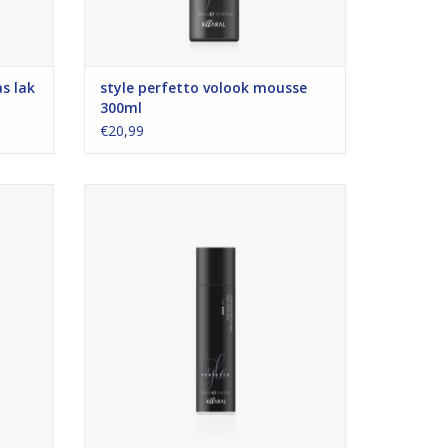
as lak
style perfetto volook mousse
300ml
€20,99
erende
aanzet spray
TOEVOEGEN AAN WINKELWAGEN
GEN