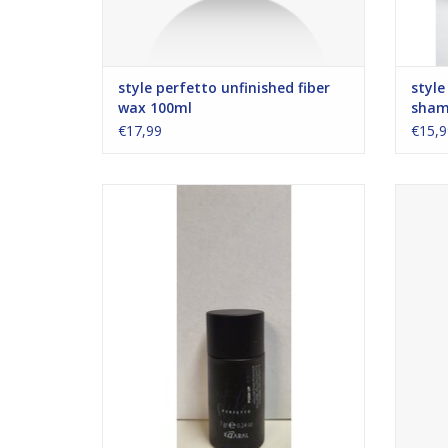
style perfetto unfinished fiber
style
wax 100ml
sham
€17,99
€15,9
Volume poeder
strong
TOEVOEGEN AAN WINKELWAGEN
TO