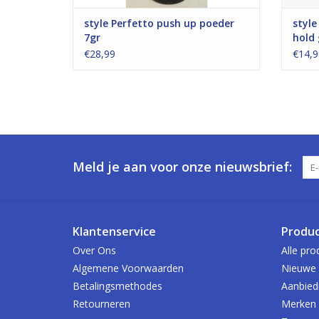
style Perfetto push up poeder
style
7gr
hold 
€28,99
€14,9
Meld je aan voor onze nieuwsbrief:
Klantenservice
Produ
Over Ons
Alle pro
Algemene Voorwaarden
Nieuwe 
Betalingsmethodes
Aanbied
Retourneren
Merken