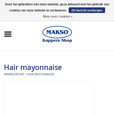
Door het gebruiken van onze website, ga je akkoord met het gebruik van
cookies om onze website te verbeteren.
Dit bericht verbergen
0 Artikelen - €0,00
Meer over cookies »
Winkelfront
Kappersproducten
Haarproducten
Hair mayonnaise
Kaaral
WINKELFRONT
/
HAIR MAYONNAISE
360
Merken
Merken