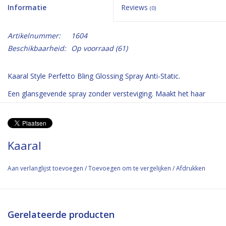
Informatie
Reviews
(0)
Artikelnummer:
1604
Beschikbaarheid:
Op voorraad
(61)
Kaaral Style Perfetto Bling Glossing Spray Anti-Static.
Een glansgevende spray zonder versteviging. Maakt het haar
makkelijk doorkambaar zonder te verzwaren. Ruikt licht naar
cocos. Geen vet residu in het haar na aanbrengen.
Kaaral
Aan verlanglijst toevoegen
/
Toevoegen om te vergelijken
/
Afdrukken
Gerelateerde producten