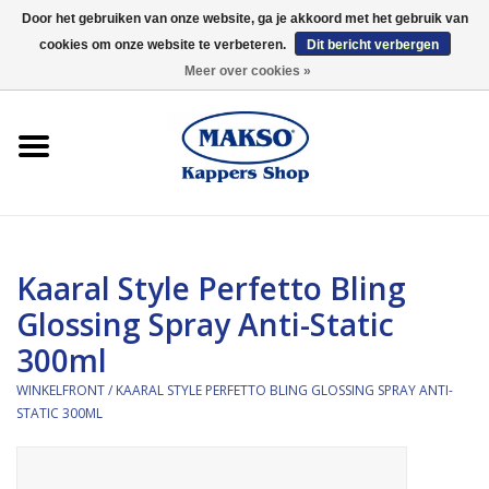
Door het gebruiken van onze website, ga je akkoord met het gebruik van
cookies om onze website te verbeteren.
Dit bericht verbergen
0 Artikelen - €0,00
Meer over cookies »
Winkelfront
Kappersproducten
Haarproducten
Kaaral Style Perfetto Bling
Kaaral
Glossing Spray Anti-Static
300ml
360
WINKELFRONT
/
KAARAL STYLE PERFETTO BLING GLOSSING SPRAY ANTI-
Merken
STATIC 300ML
Merken