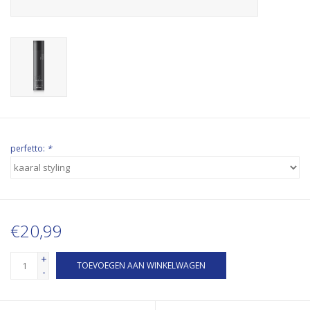
perfetto:
*
€20,99
+
TOEVOEGEN AAN WINKELWAGEN
-