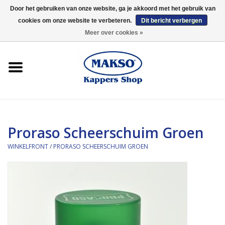
Door het gebruiken van onze website, ga je akkoord met het gebruik van
cookies om onze website te verbeteren.
Dit bericht verbergen
0 Artikelen - €0,00
Meer over cookies »
Winkelfront
Kappersproducten
Haarproducten
Proraso Scheerschuim Groen
Kaaral
WINKELFRONT
/
PRORASO SCHEERSCHUIM GROEN
360
Merken
Merken