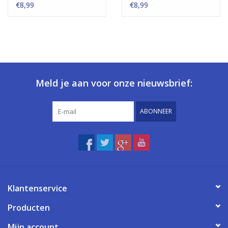
baardgroei
menthol
€8,99
€8,99
Meld je aan voor onze nieuwsbrief:
ABONNEER
Klantenservice
Producten
Mijn account