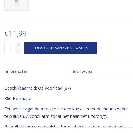
€11,99
+
TOEVOEGEN AAN WINKELWAGEN
-
Informatie
Reviews
(0)
Beschikbaarheid:
Op voorraad
(87)
360 Be Shape
Een verstevigende mousse die een kapsel in model houd zonder
te plakken. Alcohol arm zodat het haar niet uitdroogt.
Gebruik: Neem een tennisbal formaat bol mousse op de hand