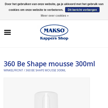
Door het gebruiken van onze website, ga je akkoord met het gebruik van
cookies om onze website te verbeteren.
Dit bericht verbergen
0 Artikelen - €0,00
Meer over cookies »
Winkelfront
Kappersproducten
Haarproducten
360 Be Shape mousse 300ml
Kaaral
WINKELFRONT
/
360 BE SHAPE MOUSSE 300ML
360
Merken
Merken